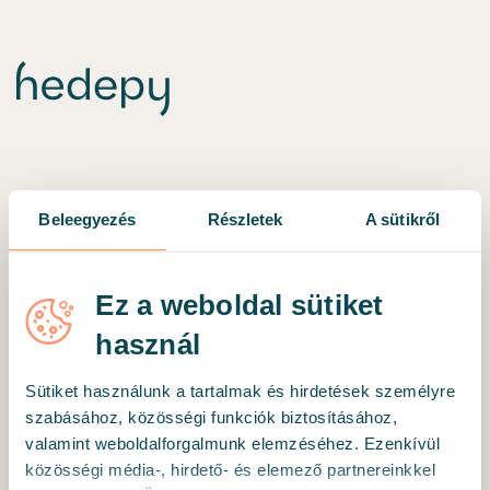
Beleegyezés
Részletek
A sütikről
Ez a weboldal sütiket
Valamilyen hiba történt 🛠
használ
Problémát találtunk. Igyekszünk a lehető
leggyorsabban kijavítani.
Sütiket használunk a tartalmak és hirdetések személyre
szabásához, közösségi funkciók biztosításához,
valamint weboldalforgalmunk elemzéséhez. Ezenkívül
Addig is, megpróbálhatsz:
közösségi média-, hirdető- és elemező partnereinkkel