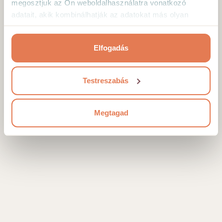
megosztjuk az Ön weboldalhasználatra vonatkozó
Kijelentkezni majd visszajelentkezni. Ez a legtöbb
adatait, akik kombinálhatják az adatokat más olyan
esetben megoldja a gondokat.
adatokkal, amelyeket Ön adott meg számukra vagy az
Felvenni a kapcsolatot az ügyfélszolgálattal e-
Ön által használt más szolgáltatásokból gyűjtöttek.
mailben vagy telefonon, +36 30 125 1080
Elfogadás
Testreszabás
KIJELENTKEZÉS
Megtagad