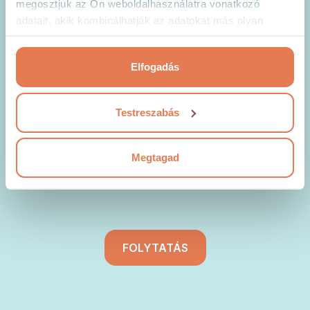
megosztjuk az Ön weboldalhasználatra vonatkozó
adatait, akik kombinálhatják az adatokat más olyan
adatokkal, amelyeket Ön adott meg számukra vagy az
Ön által használt más szolgáltatásokból gyűjtöttek.
Elfogadás
Testreszabás
Megtagad
FOLYTATÁS