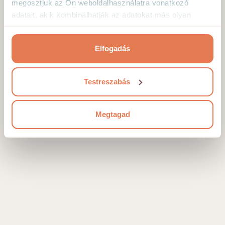
megosztjuk az Ön weboldalhasználatra vonatkozó
Az oldal nem található
adatait, akik kombinálhatják az adatokat más olyan
adatokkal, amelyeket Ön adott meg számukra vagy az
Ön által használt más szolgáltatásokból gyűjtöttek.
Elfogadás
Testreszabás
Megtagad