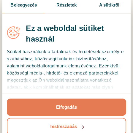
önmagamhoz! Végtelenül hálás vagyok
Beleegyezés
Részletek
A sütikről
mindezért, és nagyon örülök, hogy őt
választottam. ❤️
Ez a weboldal sütiket
használ
Mottó
Sütiket használunk a tartalmak és hirdetések személyre
szabásához, közösségi funkciók biztosításához,
A kapcsolat maga a gyógyító közeg — a
valamint weboldalforgalmunk elemzéséhez. Ezenkívül
megértés, elfogadás és figyelem terében
közösségi média-, hirdető- és elemező partnereinkkel
születik a változás. Klienseimet ezek mentén
megosztjuk az Ön weboldalhasználatra vonatkozó
kísérem a tudatosítás, a reflexió és az integráció
adatait, akik kombinálhatják az adatokat más olyan
útján.
adatokkal, amelyeket Ön adott meg számukra vagy az
A szakember képzettsége és
Ön által használt más szolgáltatásokból gyűjtöttek.
bemutatkozása
Elfogadás
Munkám célja, hogy a klienseimmel közösen
olyan biztonságos teret hozzunk létre, ahol az
Testreszabás