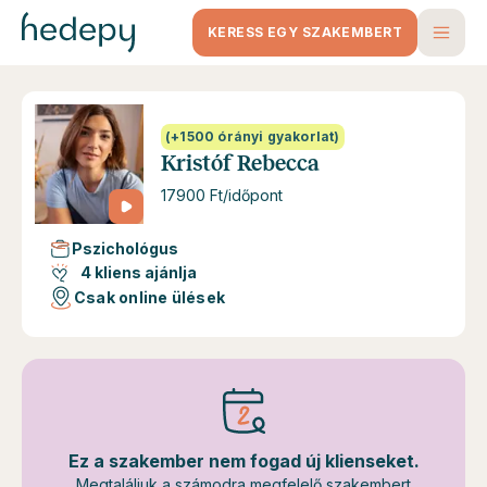
KERESS EGY SZAKEMBERT
(+1500 órányi gyakorlat)
Kristóf Rebecca
17900 Ft/időpont
Pszichológus
4 kliens ajánlja
Csak online ülések
Ez a szakember nem fogad új klienseket.
Megtaláljuk a számodra megfelelő szakembert