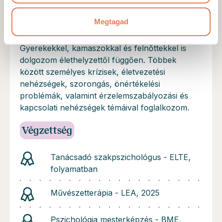
érzések megélhetővé és megérthetővé válnak.
Változatos módszerekkel – beszélgetés,
Megtagad
művészetterápiás elemek, relaxáció –
támogatom a tudatosítást és az önreflexiót.
Gyerekekkel, kamaszokkal és felnőttekkel is
dolgozom élethelyzettől függően. Többek
között személyes krízisek, életvezetési
nehézségek, szorongás, önértékelési
problémák, valamint érzelemszabályozási és
kapcsolati nehézségek témáival foglalkozom.
Végzettség
Tanácsadó szakpszichológus - ELTE,
folyamatban
Művészetterápia - LEA, 2025
Pszichológia mesterképzés - BME,