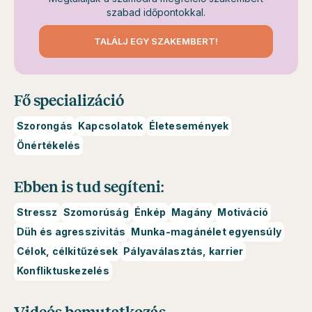
szabad időpontokkal.
TALÁLJ EGY SZAKEMBERT!
Fő specializáció
Szorongás
Kapcsolatok
Életesemények
Önértékelés
Ebben is tud segíteni:
Stressz
Szomorúság
Énkép
Magány
Motiváció
Düh és agresszivitás
Munka-magánélet egyensúly
Célok, célkitűzések
Pályaválasztás, karrier
Konfliktuskezelés