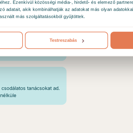
hez. Ezenkívül közösségi média-, hirdető- és elemező partner
Okleveles pszichol
zó adatait, akik kombinálhatják az adatokat más olyan adatokka
sznált más szolgáltatásokból gyűjtöttek.
Integrált Kifejezé
Nem éreztem magam
lom vesztés a problémám
Testreszabás
zalmat éreztem első
 csodálatos tanácsokat ad.
nélküle