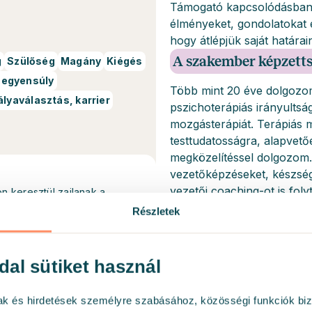
Támogató kapcsolódásban m
élményeket, gondolatokat 
hogy átlépjük saját határai
A szakember képzett
g
Szülőség
Magány
Kiégés
egyensúly
Több mint 20 éve dolgozo
ályaválasztás, karrier
pszichoterápiás irányultság
mozgásterápiát. Terápiás
testtudatosságra, alapvet
megközelítéssel dolgozom. 
vezetőképzéseket, készségfe
vezetői coaching-ot is fol
n keresztül zajlanak a
élethelyzeti nehézségekbe
Részletek
Végzettség
dal sütiket használ
Szervezetfejleszté
Vezetésfejlesztési 
mak és hirdetések személyre szabásához, közösségi funkciók biz