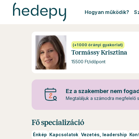
Hogyan működik?
S
(+1000 órányi gyakorlat)
Tormássy Krisztina
15500 Ft/időpont
Ez a szakember nem fogad 
Megtaláljuk a számodra megfelelő 
Fő specializáció
Énkép
Kapcsolatok
Vezetés, leadership
Kon