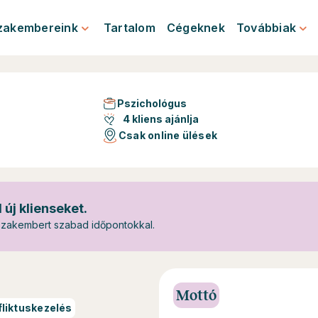
zakembereink
Tartalom
Cégeknek
Továbbiak
Pszichológus
4 kliens ajánlja
Csak online ülések
új klienseket.
szakembert szabad időpontokkal.
Mottó
fliktuskezelés