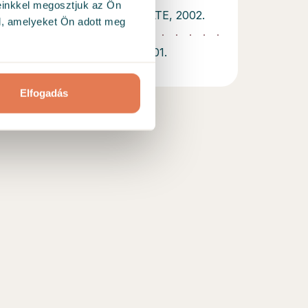
einkkel megosztjuk az Ön
ógus (tanácsadás szakir.) - ELTE, 2002.
l, amelyeket Ön adott meg
s- és Táncterapeuta - CITA, 2001.
Elfogadás