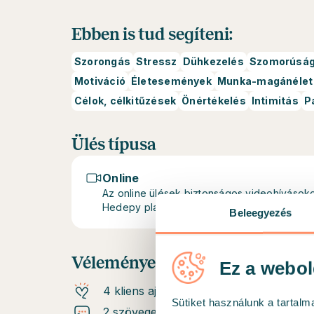
Ebben is tud segíteni:
Szorongás
Stressz
Dühkezelés
Szomorúsá
Motiváció
Életesemények
Munka-magánélet 
Célok, célkitűzések
Önértékelés
Intimitás
P
Ülés típusa
Online
Az online ülések biztonságos videohívásoko
Hedepy platformon.
Beleegyezés
Vélemények és ajánlások
Ez a webol
4 kliens ajánlja
Sütiket használunk a tartal
2 szöveges ajánlás