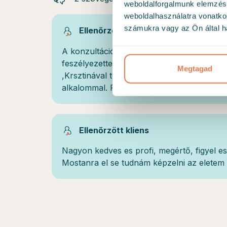
weboldalforgalmunk elemzésé
weboldalhasználatra vonatko
számukra vagy az Ön által ha
Ellenőrzött kliens
A konzultáció számomra hasznos volt .
feszélyezetten. Annak ellenére hogy biza
Megtagad
,Krsztinával teljesen nyogodt voltam és bi
alkalommal. Folytatni fogom.
Ellenőrzött kliens
Nagyon kedves es profi, megértő, figyel es
Mostanra el se tudnám képzelni az eletem 