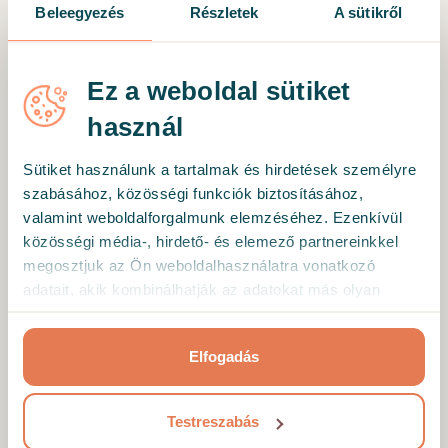
Beleegyezés
Részletek
A sütikről
Ez a weboldal sütiket
*
Jelszó
használ
Sütiket használunk a tartalmak és hirdetések személyre
szabásához, közösségi funkciók biztosításához,
A jelszó helyreállítása
valamint weboldalforgalmunk elemzéséhez. Ezenkívül
közösségi média-, hirdető- és elemező partnereinkkel
megosztjuk az Ön weboldalhasználatra vonatkozó
BELÉPÉS
adatait, akik kombinálhatják az adatokat más olyan
adatokkal, amelyeket Ön adott meg számukra vagy az
Ön által használt más szolgáltatásokból gyűjtöttek.
Elfogadás
Még nincs felhasználói fiókod?
Regisztráció
Testreszabás