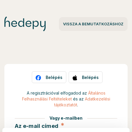
VISSZA A BEMUTATKOZÁSHOZ
Belépés
Belépés
A regisztrációval elfogadod az
Általános
Felhasználási Feltételeket
és az
Adatkezelési
tájékoztatót
.
Vagy e-mailben
*
Az e-mail címed