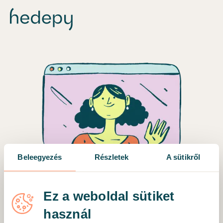
Beleegyezés
Részletek
A sütikről
Keressük meg a neked
Ez a weboldal sütiket
legjobb szakembert
használ