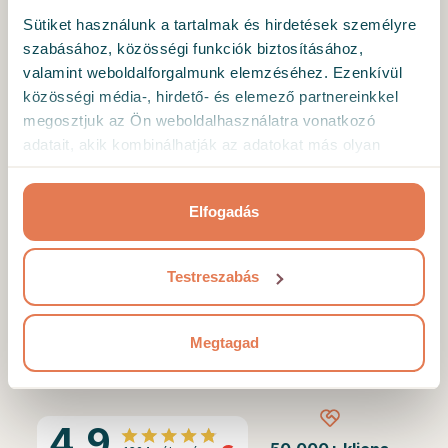
Sütiket használunk a tartalmak és hirdetések személyre
KEZDÉS (5 PERC)
szabásához, közösségi funkciók biztosításához,
valamint weboldalforgalmunk elemzéséhez. Ezenkívül
közösségi média-, hirdető- és elemező partnereinkkel
megosztjuk az Ön weboldalhasználatra vonatkozó
Megkérdezzük, milyen elvárásai vannak a
adatait, akik kombinálhatják az adatokat más olyan
pszichológussal és a konzultációval,
adatokkal, amelyeket Ön adott meg számukra vagy az
terápiával kapcsolatban.
Ön által használt más szolgáltatásokból gyűjtöttek.
Elfogadás
Szeretnénk megismerni, hogy a legjobb
szakembert ajánlhassuk.
Testreszabás
Minden információ, amelyet megadsz nekünk,
biztonságban van, nem szivároghat ki.
Megtagad
4.9