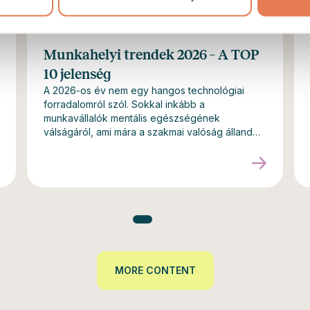
Munkahelyi trendek 2026 – A TOP
10 jelenség
A 2026-os év nem egy hangos technológiai
forradalomról szól. Sokkal inkább a
munkavállalók mentális egészségének
válságáról, ami mára a szakmai valóság állandó
részévé vált. Egyre többen dolgoznak
folyamatos feszültségben, bizonytalanságban
és túlterheltségben.
MORE CONTENT