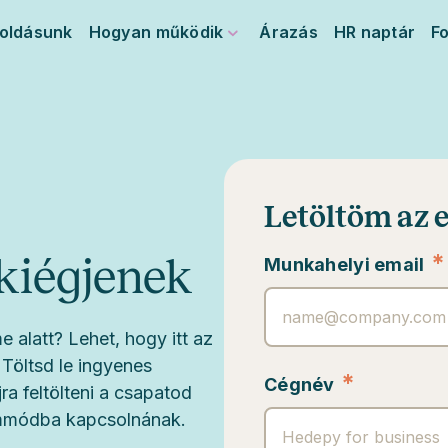
oldásunk
Hogyan működik
Árazás
HR naptár
F
Letöltöm az 
a
*
kiégjenek
Munkahelyi email
 alatt? Lehet, hogy itt az
 Töltsd le ingyenes
*
Cégnév
a feltölteni a csapatod
zemmódba kapcsolnának.