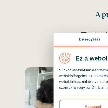
A p
Töltsd le pra
Beleegyezés
fel részle
csökkenteni 
Ez a webol
Sütiket használunk a tartal
weboldalforgalmunk elemzésé
weboldalhasználatra vonatko
számukra vagy az Ön által ha
Megtagad