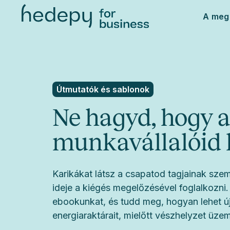
A meg
Útmutatók és sablonok
Ne hagyd, hogy 
munkavállalóid 
Karikákat látsz a csapatod tagjainak szeme
ideje a kiégés megelőzésével foglalkozni.
ebookunkat, és tudd meg, hogyan lehet újr
energiaraktárait, mielőtt vészhelyzet ü