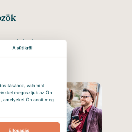
özök
t, vagy fedezd
A sütikről
datosságot,
t a vezetőség
tosításához, valamint
einkkel megosztjuk az Ön
l, amelyeket Ön adott meg
Elfogadás