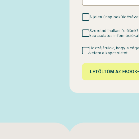
A jelen űrlap beküldésév
Szeretnél hallani felőlün
kapcsolatos információkat
Hozzájárulok, hogy a cége
velem a kapcsolatot.
LETÖLTÖM AZ EBOOK