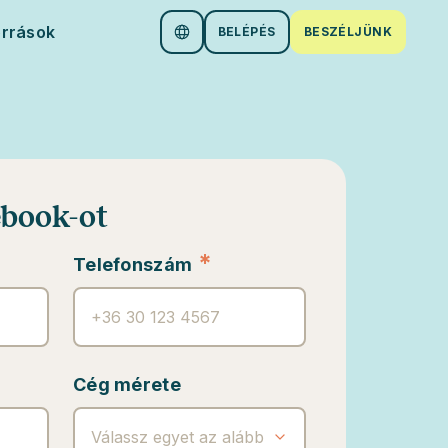
orrások
BELÉPÉS
BESZÉLJÜNK
ebook-ot
*
Telefonszám
Cég mérete
Válassz egyet az alábbi lehetőségekből!