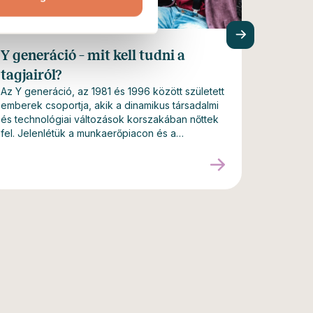
Y generáció – mit kell tudni a
Munkav
tagjairól?
tegyél
Az Y generáció, az 1981 és 1996 között született
A betanul
emberek csoportja, akik a dinamikus társadalmi
alkalmazo
és technológiai változások korszakában nőttek
kulcsfont
fel. Jelenlétük a munkaerőpiacon és a
van jövőb
társadalomban új trendeket és igényeket
termelék
generál, befolyásolva mind a szervezeti
amelynek
kultúrát, mind a fogyasztást és az
a vállala
interperszonális kapcsolatokat. Íme néhány főbb
értékeive
jellemző és trend, amely az Y generációt
bevezetés
jellemzi.
gyorsabb
csapatba
eléréséh