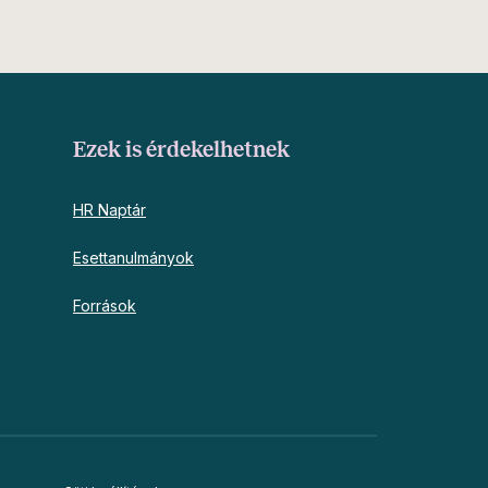
Ezek is érdekelhetnek
HR Naptár
Esettanulmányok
Források