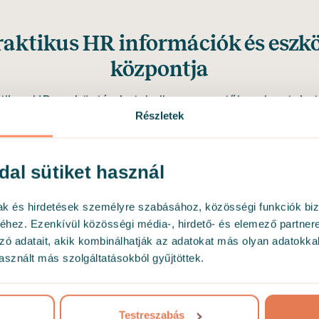
raktikus HR információk és eszk
központja
ktikus HR eszköztárakat, hallgass vezetői podcastoka
Részletek
tes útmutatóinkat. Erőforrásaink segítenek növelni a tu
a megbélyegzést, és prezentálni a jólléti eredményeke
számára.
dal sütiket használ
mak és hirdetések személyre szabásához, közösségi funkciók biz
hez. Ezenkívül közösségi média-, hirdető- és elemező partner
zó adatait, akik kombinálhatják az adatokat más olyan adatokka
sznált más szolgáltatásokból gyűjtöttek.
Testreszabás