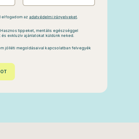
el elfogadom az
adatvédelmi irányelveket
.
k? Hasznos tippeket, mentális egészséggel
 és exkluzív ajánlatokat küldünk neked.
m jólléti megoldásaival kapcsolatban felvegyék
-OT