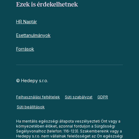
Ezek is érdekelhetnek
HR Naptár
Esettanulmányok
Források
© Hedepy s.r.o.
Felhasználási feltételek
Süti szabályzat
GDPR
Süti beállítások
Ha mentális egészségi állapota veszélyezteti Önt vagy a
környezetében élőket, azonnal forduljon a Sürgősségi
Segélyvonalhoz (telefon: 116-123). Szakembereink vagy a
Hedepy s.r.o. nem vállalnak felelősséget az Ön egészségi