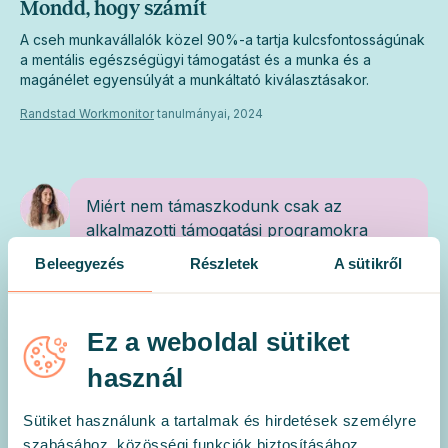
Mondd, hogy számít
A cseh munkavállalók közel 90%-a tartja kulcsfontosságúnak
a mentális egészségügyi támogatást és a munka és a
magánélet egyensúlyát a munkáltató kiválasztásakor.
Randstad Workmonitor
tanulmányai, 2024
Miért nem támaszkodunk csak az
alkalmazotti támogatási programokra
(EAP-k)?
Beleegyezés
Részletek
A sütikről
A hagyományos EAP-k gyakran alacsony
Ez a weboldal sütiket
kihasználtsággal (5% alatti forrás) és lassú
használ
hozzáféréssel küzdenek.
Sütiket használunk a tartalmak és hirdetések személyre
szabásához, közösségi funkciók biztosításához,