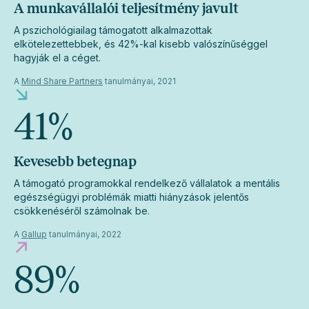
A munkavállalói teljesítmény javult
A pszichológiailag támogatott alkalmazottak
elkötelezettebbek, és 42%-kal kisebb valószínűséggel
hagyják el a céget.
A
Mind Share Partners
tanulmányai, 2021
41
%
Kevesebb betegnap
A támogató programokkal rendelkező vállalatok a mentális
egészségügyi problémák miatti hiányzások jelentős
csökkenéséről számolnak be.
A
Gallup
tanulmányai, 2022
89
%