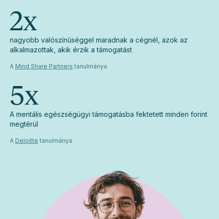
2
x
nagyobb valószínűséggel maradnak a cégnél, azok az
alkalmazottak, akik érzik a támogatást
A
Mind Share Partners
tanulmánya
5
x
A mentális egészségügyi támogatásba fektetett minden forint
megtérül
A
Deloitte
tanulmánya