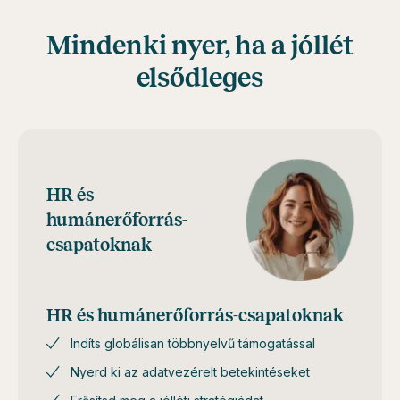
Mindenki nyer, ha a jóllét
elsődleges
HR és
humánerőforrás-
csapatoknak
HR és humánerőforrás-csapatoknak
Indíts globálisan többnyelvű támogatással
Nyerd ki az adatvezérelt betekintéseket