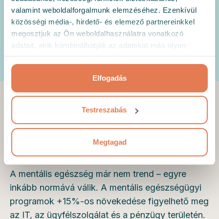
A Hedepy igény szerinti, online
valamint weboldalforgalmunk elemzéséhez. Ezenkívül
konzultációt és terápiát és egyéb jólléti
közösségi média-, hirdető- és elemező partnereinkkel
szolgáltatásokat kínál – akár hatékony
megosztjuk az Ön weboldalhasználatra vonatkozó
kiegészítésként, akár intelligens
adatait, akik kombinálhatják az adatokat más olyan
helyettesítőként.
adatokkal, amelyeket Ön adott meg számukra vagy az
Ön által használt más szolgáltatásokból gyűjtöttek.
Elfogadás
Testreszabás
A mentális egészség a
leggyorsabban növekvő
Megtagad
juttatás Csehországban
A mentális egészség már nem trend – egyre
inkább normává válik. A mentális egészségügyi
programok +15%-os növekedése figyelhető meg
az IT, az ügyfélszolgálat és a pénzügy területén.