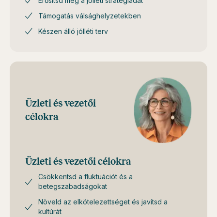
Erősítsd meg a jólléti stratégiádat
Támogatás válsághelyzetekben
Készen álló jólléti terv
Üzleti és vezetői
célokra
Üzleti és vezetői célokra
Csökkentsd a fluktuációt és a
betegszabadságokat
Növeld az elkötelezettséget és javítsd a
kultúrát