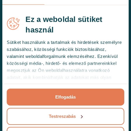
Ez a weboldal sütiket
A terápiáról és a konzultációról
használ
Mi a pszichológiai konzultáció?
Sütiket használunk a tartalmak és hirdetések személyre
Hogyan zajlik az első ülés?
szabásához, közösségi funkciók biztosításához,
valamint weboldalforgalmunk elemzéséhez. Ezenkívül
Ami érdekelhet
közösségi média-, hirdető- és elemező partnereinkkel
megosztjuk az Ön weboldalhasználatra vonatkozó
adatait, akik kombinálhatják az adatokat más olyan
Árazás
adatokkal, amelyeket Ön adott meg számukra vagy az
Hedepy+ előfizetés
Ön által használt más szolgáltatásokból gyűjtöttek.
Elfogadás
Továbbiak
Testreszabás
Szakembereknek