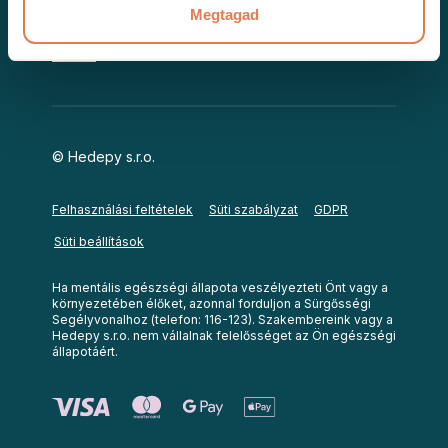
Értékelések
Megtagad
Karrier
© Hedepy s.r.o.
Felhasználási feltételek
Süti szabályzat
GDPR
Süti beállítások
Ha mentális egészségi állapota veszélyezteti Önt vagy a
környezetében élőket, azonnal forduljon a Sürgősségi
Segélyvonalhoz (telefon: 116-123). Szakembereink vagy a
Hedepy s.r.o. nem vállalnak felelősséget az Ön egészségi
állapotáért.