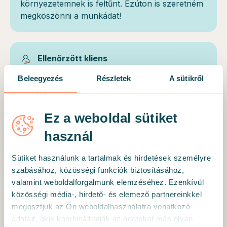
környezetemnek is feltűnt. Ezúton is szeretném
megköszönni a munkádat!
Ellenőrzött kliens
Tökéletesen látja azokat a "pontokat",
Beleegyezés
Részletek
A sütikről
"helyeket" a lelkemben, amik segítségre
szorulnak, és én ezekre teljesen használható és
ténylegesen működő segítséget, iránymutatást,
Ez a weboldal sütiket
"megfejtést" kapok. Abszolút biztonságban
használ
érzem magam a konzultációk alatt. Ő egy
korrekt, nyílt, és megbízható szakember.
Sütiket használunk a tartalmak és hirdetések személyre
szabásához, közösségi funkciók biztosításához,
valamint weboldalforgalmunk elemzéséhez. Ezenkívül
Ellenőrzött kliens
közösségi média-, hirdető- és elemező partnereinkkel
megosztjuk az Ön weboldalhasználatra vonatkozó
Nagyon lelkiismeretes, segítőkész! Lehet Vele
adatait, akik kombinálhatják az adatokat más olyan