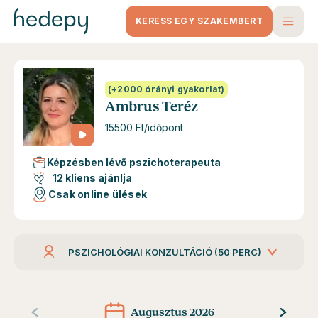
KERESS EGY SZAKEMBERT
(+2000 órányi gyakorlat)
Ambrus Teréz
15500 Ft/időpont
Képzésben lévő pszichoterapeuta
12 kliens ajánlja
Csak online ülések
PSZICHOLÓGIAI KONZULTÁCIÓ (50 PERC)
Augusztus 2026