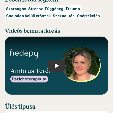
Szorongás
Stressz
Függőség
Trauma
Családon belüli erőszak
Szexualitás
Önértékelés
Videós bemutatkozás
Play
Ülés típusa