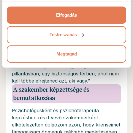
nevetni, sírni is. Biztonságban érzem magam
adatokkal, amelyeket Ön adott meg számukra vagy az
vele, nem is érzékelem, h fizikailag nincs jelen,
Ön által használt más szolgáltatásokból gyűjtöttek.
azt hittem ez zavarni fog, de egyáltalán nem.
Elfogadás
Testreszabás
Mottó
Megtagad
„Az igazi változás csendesen kezdődik: egy
őszinte beszélgetésben, egy megértő
pillantásban, egy biztonságos térben, ahol nem
kell többé elrejtened azt, aki vagy.”
A szakember képzettsége és
bemutatkozása
Pszichológusként és pszichoterapeuta
képzésben részt vevő szakemberként
elkötelezetten dolgozom azon, hogy klienseimet
támogassam önmaguk mélyebb megértésében