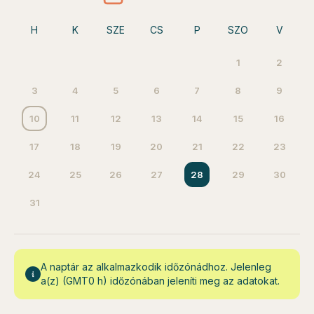
H
K
SZE
CS
P
SZO
V
1
2
3
4
5
6
7
8
9
10
11
12
13
14
15
16
17
18
19
20
21
22
23
24
25
26
27
28
29
30
31
A naptár az alkalmazkodik időzónádhoz. Jelenleg
a(z) (GMT0 h) időzónában jeleníti meg az adatokat.