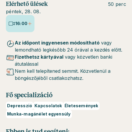
Elérhető ülések
50 perc
péntek, 28. 08.
16:00
Az időpont ingyenesen módosítható
vagy
lemondható legkésőbb 24 órával a kezdés előtt.
Fizethetsz kártyával
vagy közvetlen banki
átutalással
Nem kell telepítened semmit. Közvetlenül a
böngészőjéből csatlakozhatsz.
Fő specializáció
Depresszió
Kapcsolatok
Életesemények
Munka-magánélet egyensúly
Ebben is tud segíteni: