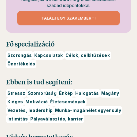
szabad időpontokkal.
TALÁLJ EGY SZAKEMBERT!
Fő specializáció
Szorongás
Kapcsolatok
Célok, célkitűzések
Önértékelés
Ebben is tud segíteni:
Stressz
Szomorúság
Énkép
Halogatás
Magány
Kiégés
Motiváció
Életesemények
Vezetés, leadership
Munka-magánélet egyensúly
Intimitás
Pályaválasztás, karrier