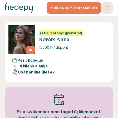
KERESS EGY SZAKEMBERT
(+1500 órányi gyakorlat)
Kováts Anna
15500 Ft/időpont
Pszichológus
4 kliens ajánlja
Csak online ülések
Ez a szakember nem fogad új klienseket.
Megtaláljuk a számodra megfelelő szakembert