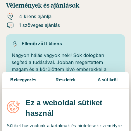
Vélemények és ajánlások
4 kliens ajánlja
1 szöveges ajánlás
Ellenőrzött kliens
Nagyon hálás vagyok neki! Sok dologban
segíted a tudásával. Jobban megértettem
magam és a körülöttem lévő emberekkel a
kapcsolatomat. Önbizalmam is visszajött,
Beleegyezés
Részletek
A sütikről
boldogabbnak érzem magam a terápia után.
Örülök, hogy őt választottam.
Ez a weboldal sütiket
használ
Mottó
Sütiket használunk a tartalmak és hirdetések személyre