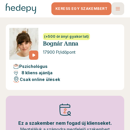
KERESS EGY SZAKEMBERT
(+500 órányi gyakorlat)
Bognár Anna
17900 Ft/időpont
Pszichológus
8 kliens ajánlja
Csak online ülések
Ez a szakember nem fogad új klienseket.
Megtaláljuk a számodra megfelelő szakembert