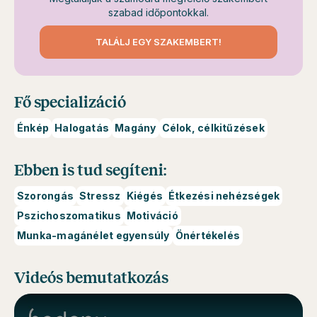
szabad időpontokkal.
TALÁLJ EGY SZAKEMBERT!
Fő specializáció
Énkép
Halogatás
Magány
Célok, célkitűzések
Ebben is tud segíteni:
Szorongás
Stressz
Kiégés
Étkezési nehézségek
Pszichoszomatikus
Motiváció
Munka-magánélet egyensúly
Önértékelés
Videós bemutatkozás