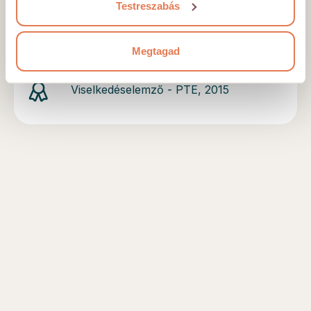
Testreszabás
PhD - SE, folyamatban
Okleveles Pszichológus - PTE, 2020
Megtagad
Viselkedéselemző - PTE, 2015