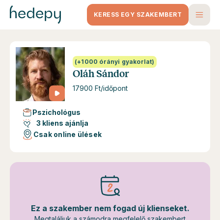
KERESS EGY SZAKEMBERT
(+1000 órányi gyakorlat)
Oláh Sándor
17900 Ft/időpont
Pszichológus
3 kliens ajánlja
Csak online ülések
Ez a szakember nem fogad új klienseket.
Megtaláljuk a számodra megfelelő szakembert