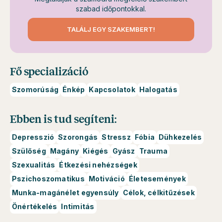
szabad időpontokkal.
TALÁLJ EGY SZAKEMBERT!
Fő specializáció
Szomorúság
Énkép
Kapcsolatok
Halogatás
Ebben is tud segíteni:
Depresszió
Szorongás
Stressz
Fóbia
Dühkezelés
Szülőség
Magány
Kiégés
Gyász
Trauma
Szexualitás
Étkezési nehézségek
Pszichoszomatikus
Motiváció
Életesemények
Munka-magánélet egyensúly
Célok, célkitűzések
Önértékelés
Intimitás