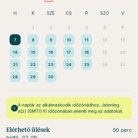
H
K
SZE
CS
P
SZO
V
1
2
3
4
5
6
7
8
9
10
11
12
13
14
15
16
17
18
19
20
21
22
23
24
25
26
27
28
29
30
A naptár az alkalmazkodik időzónádhoz. Jelenleg
a(z) (GMT0 h) időzónában jeleníti meg az adatokat.
Elérhető ülések
50 perc
hétfő, 07. 09.