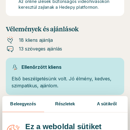
Az online ülések biztonságos videohívásokon
keresztül zajlanak a Hedepy platformon.
Vélemények és ajánlások
18 kliens ajánlja
13 szöveges ajánlás
Ellenőrzött kliens
Első beszélgetésünk volt. Jó élmény, kedves,
szimpatikus, ajánlom.
Beleegyezés
Részletek
A sütikről
Ellenőrzött kliens
Nagyon hálás vagyok mióta Klaudia segít
Ez a weboldal sütiket
nekem, úgy érzem, hogy rengeteg területen