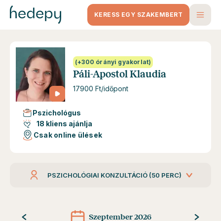
KERESS EGY SZAKEMBERT
(+300 órányi gyakorlat)
Páli-Apostol Klaudia
17900 Ft/időpont
Pszichológus
18 kliens ajánlja
Csak online ülések
PSZICHOLÓGIAI KONZULTÁCIÓ (50 PERC)
Szeptember 2026