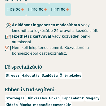
9:00
10:00
11:00
Az időpont ingyenesen módosítható
vagy
lemondható legkésőbb 24 órával a kezdés előtt.
Fizethetsz kártyával
vagy közvetlen banki
átutalással
Nem kell telepítened semmit. Közvetlenül a
böngészőjéből csatlakozhatsz.
Fő specializáció
Stressz
Halogatás
Szülőség
Önértékelés
Ebben is tud segíteni:
Szorongás
Dühkezelés
Énkép
Kapcsolatok
Magány
Kiégés
Munka-magánélet egyensúly