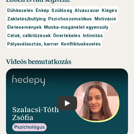
Dühkezelés
Énkép
Szülőség
Alvászavar
Kiégés
Zaklatás/bullying
Pszichoszomatikus
Motiváció
Életesemények
Munka-magánélet egyensúly
Célok, célkitűzések
Önértékelés
Intimitás
Pályaválasztás, karrier
Konfliktuskezelés
Videós bemutatkozás
Play