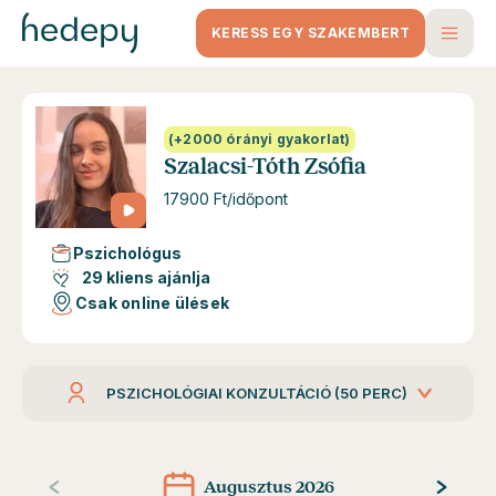
KERESS EGY SZAKEMBERT
(+2000 órányi gyakorlat)
Szalacsi-Tóth Zsófia
17900 Ft/időpont
Pszichológus
29 kliens ajánlja
Csak online ülések
PSZICHOLÓGIAI KONZULTÁCIÓ (50 PERC)
Augusztus 2026