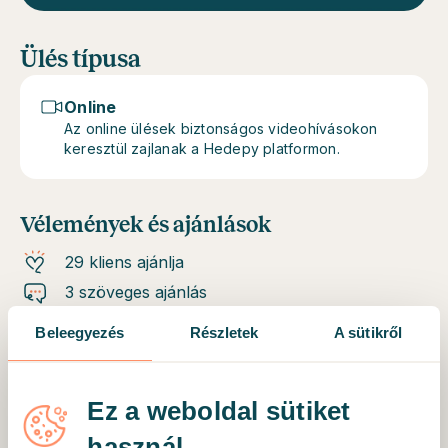
Ülés típusa
Online
Az online ülések biztonságos videohívásokon
keresztül zajlanak a Hedepy platformon.
Vélemények és ajánlások
29 kliens ajánlja
3 szöveges ajánlás
Beleegyezés
Részletek
A sütikről
Ellenőrzött kliens
Nagyon intelligens, jó ráérzőképességgel
Ez a weboldal sütiket
rendelkező szakember.
használ