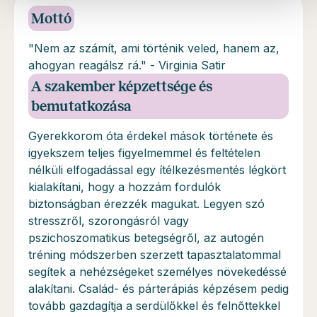
Mottó
"Nem az számít, ami történik veled, hanem az,
ahogyan reagálsz rá." - Virginia Satir
A szakember képzettsége és
bemutatkozása
Gyerekkorom óta érdekel mások története és
igyekszem teljes figyelmemmel és feltételen
nélküli elfogadással egy ítélkezésmentés légkört
kialakítani, hogy a hozzám fordulók
biztonságban érezzék magukat. Legyen szó
stresszről, szorongásról vagy
pszichoszomatikus betegségről, az autogén
tréning módszerben szerzett tapasztalatommal
segítek a nehézségeket személyes növekedéssé
alakítani. Család- és párterápiás képzésem pedig
tovább gazdagítja a serdülőkkel és felnőttekkel