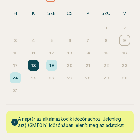
H
K
SZE
CS
P
SZO
V
1
2
3
4
5
6
7
8
9
10
11
12
13
14
15
16
17
18
19
20
21
22
23
24
25
26
27
28
29
30
31
A naptár az alkalmazkodik időzónádhoz. Jelenleg
a(z) (GMT0 h) időzónában jeleníti meg az adatokat.