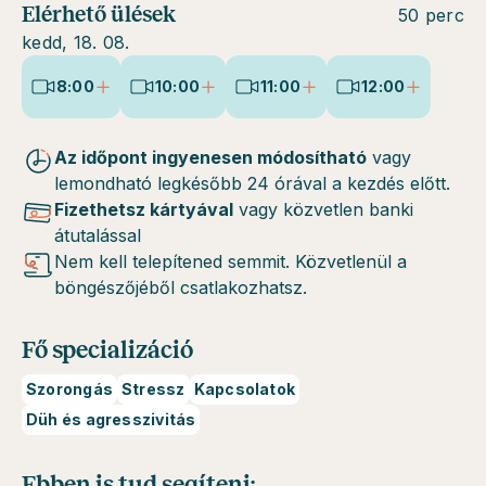
Elérhető ülések
50 perc
kedd, 18. 08.
8:00
10:00
11:00
12:00
Az időpont ingyenesen módosítható
vagy
lemondható legkésőbb 24 órával a kezdés előtt.
Fizethetsz kártyával
vagy közvetlen banki
átutalással
Nem kell telepítened semmit. Közvetlenül a
böngészőjéből csatlakozhatsz.
Fő specializáció
Szorongás
Stressz
Kapcsolatok
Düh és agresszivitás
Ebben is tud segíteni: