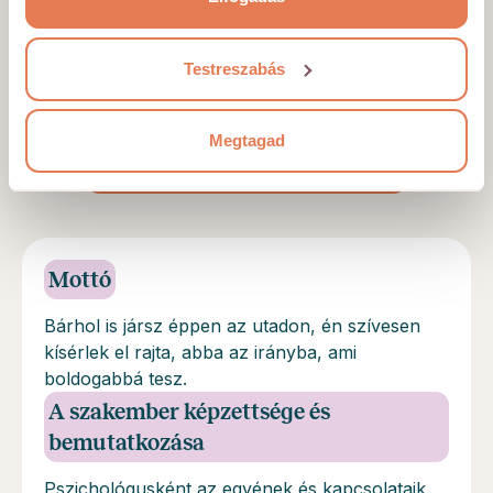
szakmai véleményével. Olyan szakember, aki
amellett, hogy profi és tapasztalt, igazán
kedves, nyugodt és közvetlen. Köszönöm
Testreszabás
Megtagad
TÖBB VÉLEMÉNY MUTATÁSA
Mottó
Bárhol is jársz éppen az utadon, én szívesen
kísérlek el rajta, abba az irányba, ami
boldogabbá tesz.
A szakember képzettsége és
bemutatkozása
Pszichológusként az egyének és kapcsolataik