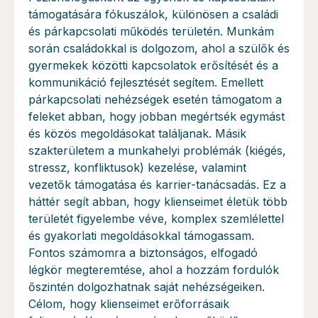
támogatására fókuszálok, különösen a családi
és párkapcsolati működés területén. Munkám
során családokkal is dolgozom, ahol a szülők és
gyermekek közötti kapcsolatok erősítését és a
kommunikáció fejlesztését segítem. Emellett
párkapcsolati nehézségek esetén támogatom a
feleket abban, hogy jobban megértsék egymást
és közös megoldásokat találjanak. Másik
szakterületem a munkahelyi problémák (kiégés,
stressz, konfliktusok) kezelése, valamint
vezetők támogatása és karrier-tanácsadás. Ez a
háttér segít abban, hogy klienseimet életük több
területét figyelembe véve, komplex szemlélettel
és gyakorlati megoldásokkal támogassam.
Fontos számomra a biztonságos, elfogadó
légkör megteremtése, ahol a hozzám fordulók
őszintén dolgozhatnak saját nehézségeiken.
Célom, hogy klienseimet erőforrásaik