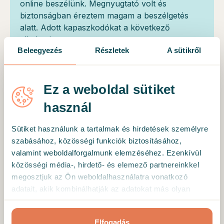
online beszélünk. Megnyugtató volt és
biztonságban éreztem magam a beszélgetés
alatt. Adott kapaszkodókat a következő
alkalomig.
Beleegyezés
Részletek
A sütikről
Ellenőrzött kliens
Ez a weboldal sütiket
Nagyon kedves, és aranyos személyiség.
használ
Teljesen felszabadultam az első alkalom után.
Sütiket használunk a tartalmak és hirdetések személyre
szabásához, közösségi funkciók biztosításához,
valamint weboldalforgalmunk elemzéséhez. Ezenkívül
Ellenőrzött kliens
közösségi média-, hirdető- és elemező partnereinkkel
Nagyon jól éreztem magam. A szakember olyan
megosztjuk az Ön weboldalhasználatra vonatkozó
légkört teremtett, amely segített, megnyílni és
adatait, akik kombinálhatják az adatokat más olyan
fókuszálni. Már az első ülésen is sokat segített
adatokkal, amelyeket Ön adott meg számukra vagy az
az értő figyelmével, jól irányított kérdéseivel és
Ön által használt más szolgáltatásokból gyűjtöttek.
Elfogadás