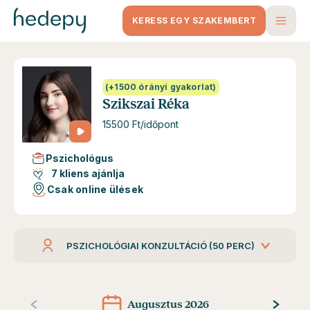
KERESS EGY SZAKEMBERT
(+1500 órányi gyakorlat)
Szikszai Réka
15500 Ft/időpont
Pszichológus
7 kliens ajánlja
Csak online ülések
PSZICHOLÓGIAI KONZULTÁCIÓ (50 PERC)
Augusztus 2026