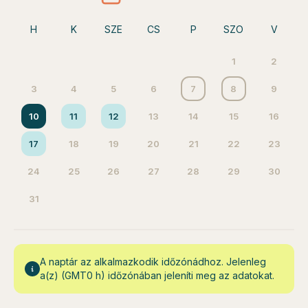
H
K
SZE
CS
P
SZO
V
1
2
3
4
5
6
7
8
9
10
11
12
13
14
15
16
17
18
19
20
21
22
23
24
25
26
27
28
29
30
31
A naptár az alkalmazkodik időzónádhoz. Jelenleg
a(z) (GMT0 h) időzónában jeleníti meg az adatokat.