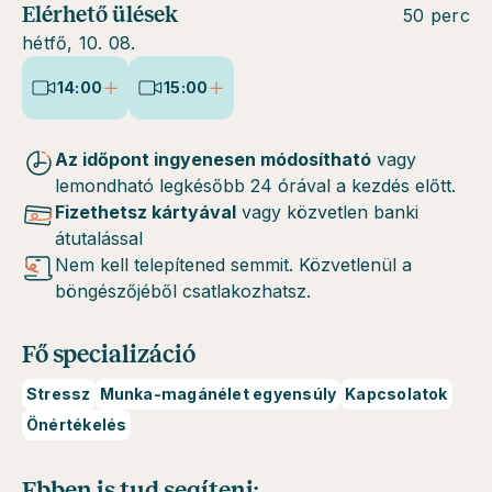
Elérhető ülések
50 perc
hétfő, 10. 08.
14:00
15:00
Az időpont ingyenesen módosítható
vagy
lemondható legkésőbb 24 órával a kezdés előtt.
Fizethetsz kártyával
vagy közvetlen banki
átutalással
Nem kell telepítened semmit. Közvetlenül a
böngészőjéből csatlakozhatsz.
Fő specializáció
Stressz
Munka-magánélet egyensúly
Kapcsolatok
Önértékelés
Ebben is tud segíteni: