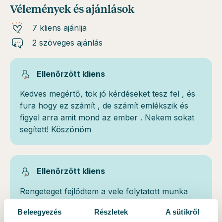
Vélemények és ajánlások
7 kliens ajánlja
2 szöveges ajánlás
Ellenőrzött kliens
Kedves megértő, tök jó kérdéseket tesz fel , és
fura hogy ez számít , de számít emlékszik és
figyel arra amit mond az ember . Nekem sokat
segített! Köszönöm
Ellenőrzött kliens
Rengeteget fejlődtem a vele folytatott munka
során. Ha tűzoltásra volt szükségem, segített
Beleegyezés
Részletek
A sütikről
benne azonnal, hatásos módon,még ha nem is