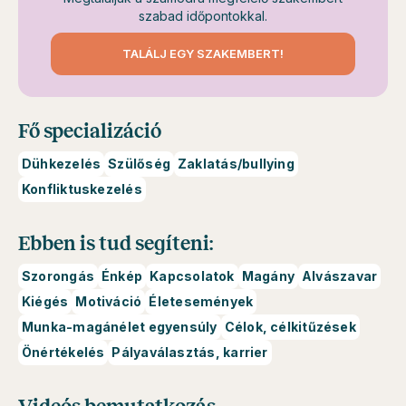
szabad időpontokkal.
TALÁLJ EGY SZAKEMBERT!
Fő specializáció
Dühkezelés
Szülőség
Zaklatás/bullying
Konfliktuskezelés
Ebben is tud segíteni:
Szorongás
Énkép
Kapcsolatok
Magány
Alvászavar
Kiégés
Motiváció
Életesemények
Munka-magánélet egyensúly
Célok, célkitűzések
Önértékelés
Pályaválasztás, karrier