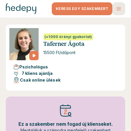
KERESS EGY SZAKEMBERT
(+1000 órányi gyakorlat)
Taferner Ágota
15500 Ft/időpont
Pszichológus
7 kliens ajánlja
Csak online ülések
Ez a szakember nem fogad új klienseket.
Megtaláljuk a számodra megfelelő szakembert