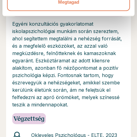
A szakember képzettsége és
Megtagad
bemutatkozása
Egyéni konzultációs gyakorlatomat
iskolapszichológiai munkám során szereztem,
ahol segítettem megtalálni a nehézség forrását,
és a megfelelő eszközöket, az azzal való
megküzdésre, felnőtteknek és kamaszoknak
egyaránt. Eszköztáramat az adott kliensre
alakítom, azonban fő nézőpontomat a pozitív
pszichológia képzi. Fontosnak tartom, hogy
észrevegyük a nehézségeket, amikkel szembe
kerülünk életünk során, ám ne felejtsük el
felfedezni az apró örömöket, melyek színessé
teszik a mindennapokat.
Végzettség
Okleveles Pszichológus - ELTE, 2023