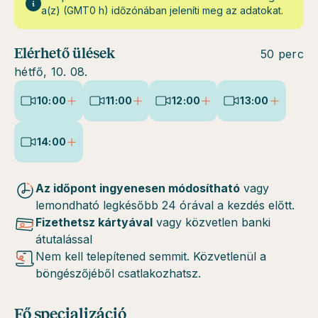
a(z) (GMT0 h) időzónában jeleníti meg az adatokat.
Elérhető ülések
50 perc
hétfő, 10. 08.
10:00
11:00
12:00
13:00
14:00
Az időpont ingyenesen módosítható
vagy
lemondható legkésőbb 24 órával a kezdés előtt.
Fizethetsz kártyával
vagy közvetlen banki
átutalással
Nem kell telepítened semmit. Közvetlenül a
böngészőjéből csatlakozhatsz.
Fő specializáció