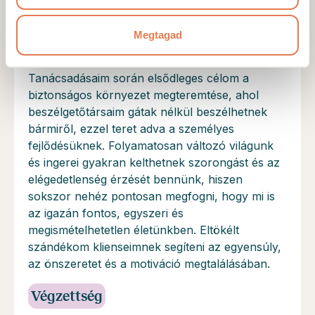
is, amikor válaszokat találsz.
A szakember képzettsége és
Megtagad
bemutatkozása
Tanácsadásaim során elsődleges célom a
biztonságos környezet megteremtése, ahol
beszélgetőtársaim gátak nélkül beszélhetnek
bármiről, ezzel teret adva a személyes
fejlődésüknek. Folyamatosan változó világunk
és ingerei gyakran kelthetnek szorongást és az
elégedetlenség érzését bennünk, hiszen
sokszor nehéz pontosan megfogni, hogy mi is
az igazán fontos, egyszeri és
megismételhetetlen életünkben. Eltökélt
szándékom klienseimnek segíteni az egyensúly,
az önszeretet és a motiváció megtalálásában.
Végzettség