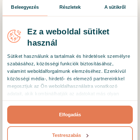
Beleegyezés
Részletek
A sütikről
Ülés típusa
Ez a weboldal sütiket
használ
Online
Az online ülések biztonságos videohívásokon
Sütiket használunk a tartalmak és hirdetések személyre
keresztül zajlanak a Hedepy platformon.
szabásához, közösségi funkciók biztosításához,
valamint weboldalforgalmunk elemzéséhez. Ezenkívül
Személyesen (offline)
közösségi média-, hirdető- és elemező partnereinkkel
Taksony, Arany János u. 1, 2335
(map)
megosztjuk az Ön weboldalhasználatra vonatkozó
Több információ
adatait, akik kombinálhatják az adatokat más olyan
adatokkal, amelyeket Ön adott meg számukra vagy az
Ön által használt más szolgáltatásokból gyűjtöttek.
Elfogadás
Mottó
Testreszabás
Támogatás, amikor kérdéseid vannak. És akkor