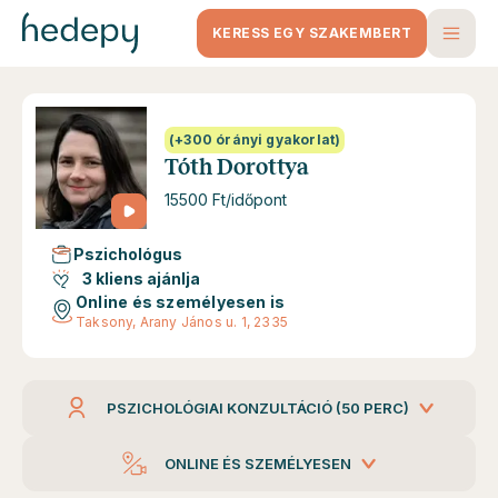
KERESS EGY SZAKEMBERT
(+300 órányi gyakorlat)
Tóth Dorottya
15500 Ft/időpont
Pszichológus
3 kliens ajánlja
Online és személyesen is
Taksony, Arany János u. 1, 2335
PSZICHOLÓGIAI KONZULTÁCIÓ (50 PERC)
ONLINE ÉS SZEMÉLYESEN