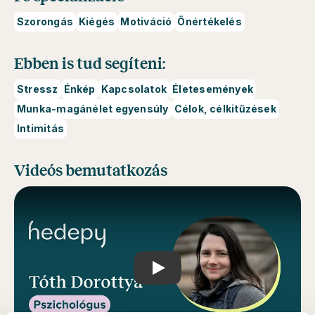
Szorongás
Kiégés
Motiváció
Önértékelés
Ebben is tud segíteni:
Stressz
Énkép
Kapcsolatok
Életesemények
Munka-magánélet egyensúly
Célok, célkitűzések
Intimitás
Videós bemutatkozás
Play