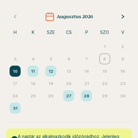
Augusztus 2026
H
K
SZE
CS
P
SZO
V
1
2
3
4
5
6
7
8
9
10
11
12
13
14
15
16
17
18
19
20
21
22
23
24
25
26
27
28
29
30
31
A naptár az alkalmazkodik időzónádhoz. Jelenleg