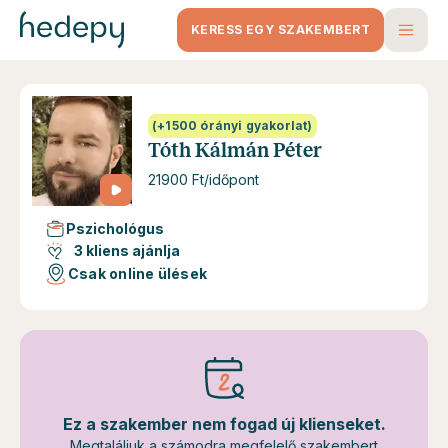
KERESS EGY SZAKEMBERT
(+1500 órányi gyakorlat)
Tóth Kálmán Péter
21900 Ft/időpont
Pszichológus
3 kliens ajánlja
Csak online ülések
Ez a szakember nem fogad új klienseket.
Megtaláljuk a számodra megfelelő szakembert