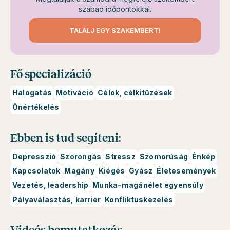
szabad időpontokkal.
TALÁLJ EGY SZAKEMBERT!
Fő specializáció
Halogatás
Motiváció
Célok, célkitűzések
Önértékelés
Ebben is tud segíteni:
Depresszió
Szorongás
Stressz
Szomorúság
Énkép
Kapcsolatok
Magány
Kiégés
Gyász
Életesemények
Vezetés, leadership
Munka-magánélet egyensúly
Pályaválasztás, karrier
Konfliktuskezelés