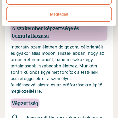
Mottó
Nem a múltat elemezzük, hanem az irányt
Megtagad
találjuk meg.
A szakember képzettsége és
bemutatkozása
Integratív szemléletben dolgozom, célorientált
és gyakorlatias módon. Hiszek abban, hogy az
önismeret nem öncél, hanem eszköz egy
tartalmasabb, szabadabb élethez. Munkám
során különös figyelmet fordítok a testi-lelki
összefüggésekre, a személyes
felelősségvállalásra és az erőforrásokra építő
megközelítésre.
Végzettség
Bejegyzett klinikai szakpszichológus -