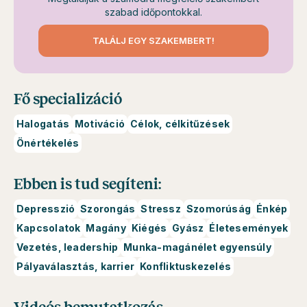
szabad időpontokkal.
TALÁLJ EGY SZAKEMBERT!
Fő specializáció
Halogatás
Motiváció
Célok, célkitűzések
Önértékelés
Ebben is tud segíteni:
Depresszió
Szorongás
Stressz
Szomorúság
Énkép
Kapcsolatok
Magány
Kiégés
Gyász
Életesemények
Vezetés, leadership
Munka-magánélet egyensúly
Pályaválasztás, karrier
Konfliktuskezelés