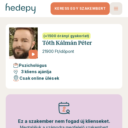
KERESS EGY SZAKEMBERT
(+1500 órányi gyakorlat)
Tóth Kálmán Péter
21900 Ft/időpont
Pszichológus
3 kliens ajánlja
Csak online ülések
Ez a szakember nem fogad új klienseket.
Megtaláljuk a számodra megfelelő szakembert