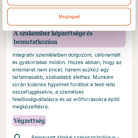
Mottó
Nem a múltat elemezzük, hanem az irányt
Megtagad
találjuk meg.
A szakember képzettsége és
bemutatkozása
Integratív szemléletben dolgozom, célorientált
és gyakorlatias módon. Hiszek abban, hogy az
önismeret nem öncél, hanem eszköz egy
tartalmasabb, szabadabb élethez. Munkám
során különös figyelmet fordítok a testi-lelki
összefüggésekre, a személyes
felelősségvállalásra és az erőforrásokra építő
megközelítésre.
Végzettség
Bejegyzett klinikai szakpszichológus -