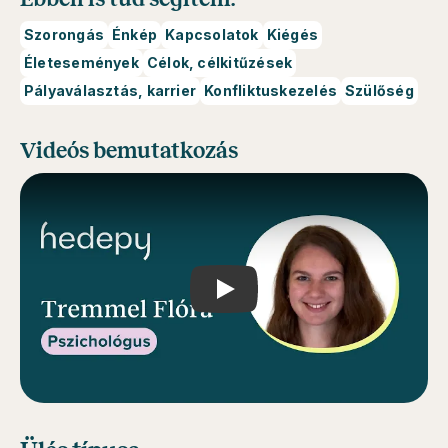
Szorongás
Énkép
Kapcsolatok
Kiégés
Életesemények
Célok, célkitűzések
Pályaválasztás, karrier
Konfliktuskezelés
Szülőség
Videós bemutatkozás
Play