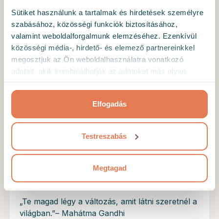
Sütiket használunk a tartalmak és hirdetések személyre
Ellenőrzött kliens
szabásához, közösségi funkciók biztosításához,
valamint weboldalforgalmunk elemzéséhez. Ezenkívül
Nagyon kedves és megértő.
közösségi média-, hirdető- és elemező partnereinkkel
megosztjuk az Ön weboldalhasználatra vonatkozó
adatait, akik kombinálhatják az adatokat más olyan
adatokkal, amelyeket Ön adott meg számukra vagy az
Ellenőrzött kliens
Ön által használt más szolgáltatásokból gyűjtöttek.
Nagyon kedves, támogató szakember. A
Elfogadás
foglalkozások során teljesen biztonságban
érzem magam és bármiről tudok neki beszélni.
Testreszabás
Megtagad
Mottó
„Te magad légy a változás, amit látni szeretnél a
világban.”– Mahátma Gandhi