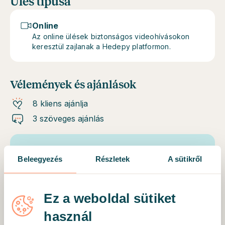
Ülés típusa
Online
Az online ülések biztonságos videohívásokon
keresztül zajlanak a Hedepy platformon.
Vélemények és ajánlások
8 kliens ajánlja
3 szöveges ajánlás
Ellenőrzött kliens
Beleegyezés
Részletek
A sütikről
Támogató, meghallgat és reagál minden
megnyilvánulásra. Pozitívan áll hozzá a
problémák megoldásához, közvetlen, nagyon
Ez a weboldal sütiket
kedves.
használ