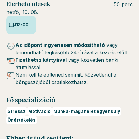
Elérhető ülések
50 perc
hétfő, 10. 08.
13:00
Az időpont ingyenesen módosítható
vagy
lemondható legkésőbb 24 órával a kezdés előtt.
Fizethetsz kártyával
vagy közvetlen banki
átutalással
Nem kell telepítened semmit. Közvetlenül a
böngészőjéből csatlakozhatsz.
Fő specializáció
Stressz
Motiváció
Munka-magánélet egyensúly
Önértékelés
Ebben is tud segíteni: