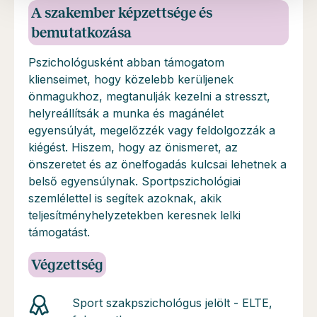
A szakember képzettsége és
bemutatkozása
Pszichológusként abban támogatom
klienseimet, hogy közelebb kerüljenek
önmagukhoz, megtanulják kezelni a stresszt,
helyreállítsák a munka és magánélet
egyensúlyát, megelőzzék vagy feldolgozzák a
kiégést. Hiszem, hogy az önismeret, az
önszeretet és az önelfogadás kulcsai lehetnek a
belső egyensúlynak. Sportpszichológiai
szemlélettel is segítek azoknak, akik
teljesítményhelyzetekben keresnek lelki
támogatást.
Végzettség
Sport szakpszichológus jelölt - ELTE,