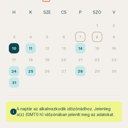
H
K
SZE
CS
P
SZO
V
1
2
3
4
5
6
7
8
9
10
11
12
13
14
15
16
17
18
19
20
21
22
23
24
25
26
27
28
29
30
31
A naptár az alkalmazkodik időzónádhoz. Jelenleg
a(z) (GMT0 h) időzónában jeleníti meg az adatokat.