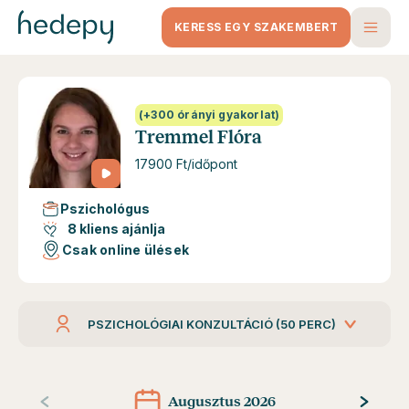
KERESS EGY SZAKEMBERT
(+300 órányi gyakorlat)
Tremmel Flóra
17900 Ft/időpont
Pszichológus
8 kliens ajánlja
Csak online ülések
PSZICHOLÓGIAI KONZULTÁCIÓ (50 PERC)
Augusztus 2026