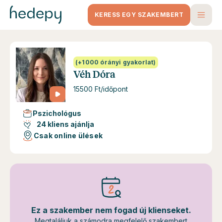
KERESS EGY SZAKEMBERT
(+1000 órányi gyakorlat)
Véh Dóra
15500 Ft/időpont
Pszichológus
24 kliens ajánlja
Csak online ülések
Ez a szakember nem fogad új klienseket.
Megtaláljuk a számodra megfelelő szakembert