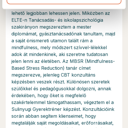
magam, hogy a hozzám fordulók számára a
lehető legjobban lehessen jelen. Miközben az
ELTE-n Tanácsadás- és iskolapszichológia
szakirányon megszereztem a mester
diplomámat, gyásztanácsadónak tanultam, majd
a saját önismereti utamon talált rám a
mindfulness, mely módszert szívvel-lélekkel
adok át mindenkinek, aki szeretne tudatosan
jelen lenni az életében. Az MBSR (Mindfulness-
Based Stress Reduction) tanár címet
megszerezve, jelenleg CBT konzultáns
képzésben veszek részt. Különösen szeretek
szülőkkel és pedagógusokkal dolgozni, annak
érdekében, hogy őket is megfelelő
szakértelemmel támogathassam, végeztem el a
Sulinyugi Gyerektréner képzést. Konzultációink
során abban segítem klienseimet, hogy
megtalálják saját megoldásaikat, erőforrásaikat,