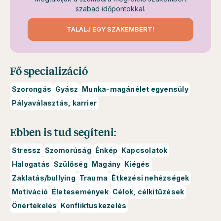
szabad időpontokkal.
TALÁLJ EGY SZAKEMBERT!
Fő specializáció
Szorongás
Gyász
Munka-magánélet egyensúly
Pályaválasztás, karrier
Ebben is tud segíteni:
Stressz
Szomorúság
Énkép
Kapcsolatok
Halogatás
Szülőség
Magány
Kiégés
Zaklatás/bullying
Trauma
Étkezési nehézségek
Motiváció
Életesemények
Célok, célkitűzések
Önértékelés
Konfliktuskezelés