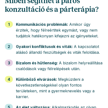
Miben segíthet a páros
konzultáció és a párterápia?
1
Kommunikációs problémák
:
Amikor úgy
érzitek, hogy félreértitek egymást, vagy nem
tudjátok hatékonyan kifejezni az igényeiteket.
2
Gyakori konfliktusok és viták
:
A kapcsolatot
aláásó állandó feszültségek és viták feloldása.
3
Bizalom és hűtlenség
:
A bizalom helyreállítása
csalódások vagy félrelépések után.
4
Különböző elvárások
:
Megküzdeni a
következetlenségekkel olyan fontos
területeken, mint a gyermeknevelés vagy a
karrier.
5
Az élet változása
:
Alkalmazkodás az olyan