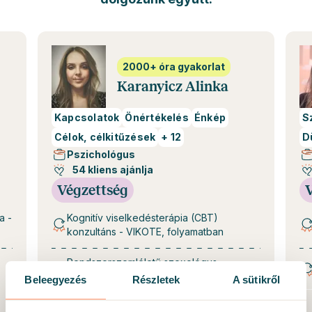
2000+ óra gyakorlat
Karanyicz Alinka
Kapcsolatok
Önértékelés
Énkép
S
Célok, célkitűzések
+
12
D
Pszichológus
54 kliens ajánlja
Végzettség
a -
Kognitív viselkedésterápia (CBT)
konzultáns - VIKOTE, folyamatban
Rendszerszemléletű szexológus -
HumanLab Akadémia, 2026
Beleegyezés
Részletek
A sütikről
+
2 egyéb