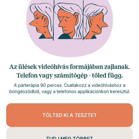
Az ülések videóhívás formájában zajlanak.
Telefon vagy számítógép - tőled függ.
A párterápia 90 perces. Csatlakozz a videóhíváshoz a
böngésződből, vagy a telefonos applikációnkon keresztül.
TÖLTSD KI A TESZTET
TUDJ MEG TÖBBET