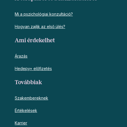
Mi a pszichológiai konzultáció?
Hogyan zajlik az első ülés?
Ami érdekelhet
Árazás
Hedepy+ előfizetés
Továbbiak
Szakembereknek
Értékelések
Karrier