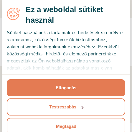
Ez a weboldal sütiket
használ
Sütiket használunk a tartalmak és hirdetések személyre
TALÁLJ SZAKEMBERT
szabásához, közösségi funkciók biztosításához,
valamint weboldalforgalmunk elemzéséhez. Ezenkívül
közösségi média-, hirdető- és elemező partnereinkkel
megosztjuk az Ön weboldalhasználatra vonatkozó
adatait, akik kombinálhatják az adatokat más olyan
adatokkal, amelyeket Ön adott meg számukra vagy az
Ön által használt más szolgáltatásokból gyűjtöttek.
Már több, mint 50.000
Elfogadás
kliensnek segített a Hedepy.
Testreszabás
Lássuk, mit írtak rólunk!
Megtagad