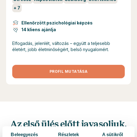
+
7
Ellenőrzött pszichológiai képzés
14 kliens ajánlja
Elfogadás, jelenlét, változás – együtt a teljesebb
életért, jobb életminőségért, belső nyugalomért.
PROFIL MUTATÁSA
Az első ülés előtt javasoljuk,
hogy tekintsd át a GYIK-et.
Beleegyezés
Részletek
A sütikről