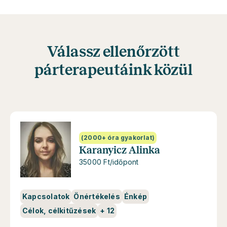
Válassz ellenőrzött
párterapeutáink közül
(2000+ óra gyakorlat)
Karanyicz Alinka
35000 Ft/időpont
Kapcsolatok
Önértékelés
Énkép
Célok, célkitűzések
+
12