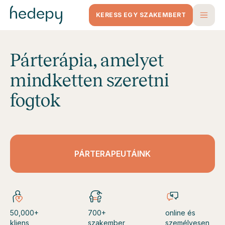
KERESS EGY SZAKEMBERT
Párterápia, amelyet
mindketten szeretni
fogtok
PÁRTERAPEUTÁINK
50,000+
700+
online és
kliens
szakember
személyesen