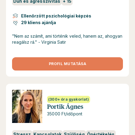
Düh és agresszivitás
+
15
Ellenőrzött pszichológiai képzés
29 kliens ajánlja
"Nem az számít, ami történik veled, hanem az, ahogyan
reagálsz rá." - Virginia Satir
PROFIL MUTATÁSA
(300+ óra gyakorlat)
Portik Ágnes
35000 Ft/időpont
Stressz
Kapcsolatok
Szülőség
Önértékelés