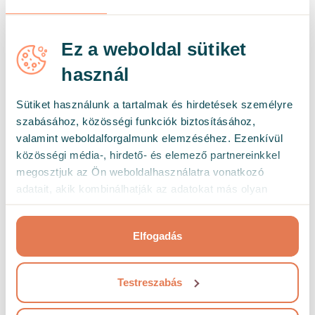
Ez a weboldal sütiket
Mi van, ha a partnerem nem hajlandó
használ
vagy nem kész az ülésen részt venni?
Sütiket használunk a tartalmak és hirdetések személyre
szabásához, közösségi funkciók biztosításához,
valamint weboldalforgalmunk elemzéséhez. Ezenkívül
közösségi média-, hirdető- és elemező partnereinkkel
Hogyan kapcsolódjunk a
megosztjuk az Ön weboldalhasználatra vonatkozó
foglalkozáshoz? Több eszközről is
adatait, akik kombinálhatják az adatokat más olyan
csatlakozhatunk?
adatokkal, amelyeket Ön adott meg számukra vagy az
Ön által használt más szolgáltatásokból gyűjtöttek.
Elfogadás
Mit takar a pszichológiai konzultáció
Testreszabás
vagy a pszichoterápia, és hogyan
segíthet nekem?