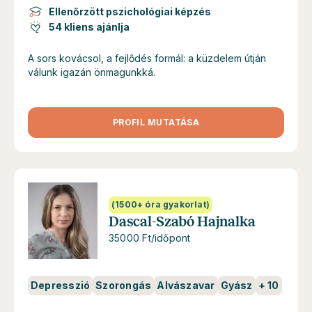
Ellenőrzött pszichológiai képzés
54 kliens ajánlja
A sors kovácsol, a fejlődés formál: a küzdelem útján
válunk igazán önmagunkká.
PROFIL MUTATÁSA
(1500+ óra gyakorlat)
Dascal-Szabó Hajnalka
35000 Ft/időpont
Depresszió
Szorongás
Alvászavar
Gyász
+
10