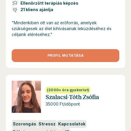
Ellenőrzött terápiás képzés
21 kliens ajánlja
"Mindenkiben ott van az erőforrás, amelyek
szükségesek az élet kihívásainak leküzdéséhez és
céljaink eléréséhez."
PROFIL MUTATÁSA
(2000+ óra gyakorlat)
Szalacsi-Tóth Zsófia
35000 Ft/időpont
Szorongás
Stressz
Kapcsolatok