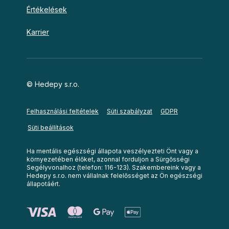
Értékelések
Karrier
© Hedepy s.r.o.
Felhasználási feltételek
Süti szabályzat
GDPR
Süti beállítások
Ha mentális egészségi állapota veszélyezteti Önt vagy a
környezetében élőket, azonnal forduljon a Sürgősségi
Segélyvonalhoz (telefon: 116-123). Szakembereink vagy a
Hedepy s.r.o. nem vállalnak felelősséget az Ön egészségi
állapotáért.