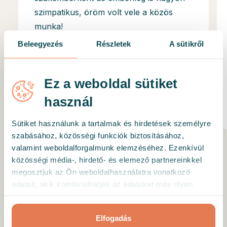
szimpatikus, öröm volt vele a közös
munka!
Beleegyezés
Részletek
A sütikről
A vélemény Hornyák Anna kollégánkkal
végzett hosszú munka után készült. A folyamat
különböző témákra összpontosított, többek
Ez a weboldal sütiket
között az alábbiakra: énkép, stressz és még
további 8.
használ
A vélemény dátuma: • 05. 08. 2026
Sütiket használunk a tartalmak és hirdetések személyre
szabásához, közösségi funkciók biztosításához,
valamint weboldalforgalmunk elemzéséhez. Ezenkívül
közösségi média-, hirdető- és elemező partnereinkkel
megosztjuk az Ön weboldalhasználatra vonatkozó
adatait, akik kombinálhatják az adatokat más olyan
adatokkal, amelyeket Ön adott meg számukra vagy az
HOZD LÉTRE VELÜNK A SAJÁT
Ön által használt más szolgáltatásokból gyűjtöttek.
SIKERTÖRTÉNETEDET!
Elfogadás