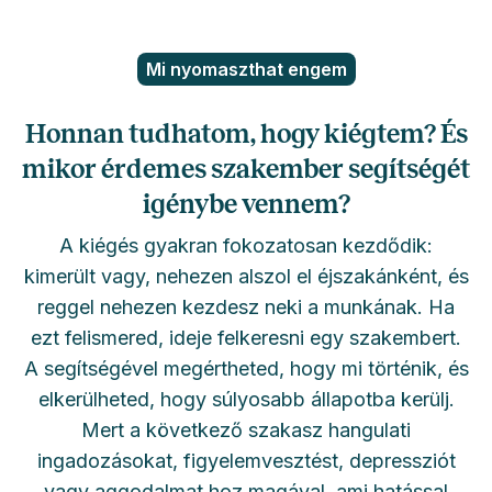
Mi nyomaszthat engem
Honnan tudhatom, hogy kiégtem? És
mikor érdemes szakember segítségét
igénybe vennem?
A kiégés gyakran fokozatosan kezdődik:
kimerült vagy, nehezen alszol el éjszakánként, és
reggel nehezen kezdesz neki a munkának. Ha
ezt felismered, ideje felkeresni egy szakembert.
A segítségével megértheted, hogy mi történik, és
elkerülheted, hogy súlyosabb állapotba kerülj.
Mert a következő szakasz hangulati
ingadozásokat, figyelemvesztést, depressziót
vagy aggodalmat hoz magával, ami hatással