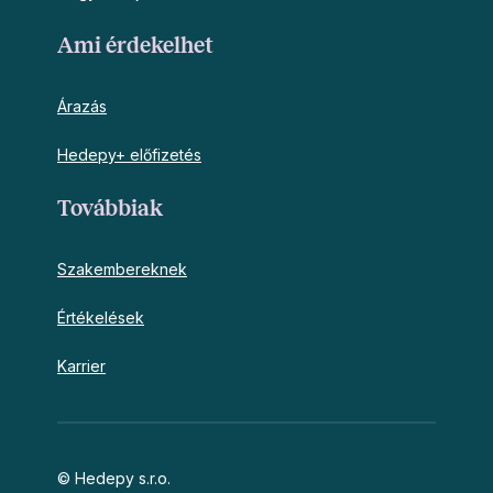
Ami érdekelhet
Árazás
Hedepy+ előfizetés
Továbbiak
Szakembereknek
Értékelések
Karrier
© Hedepy s.r.o.