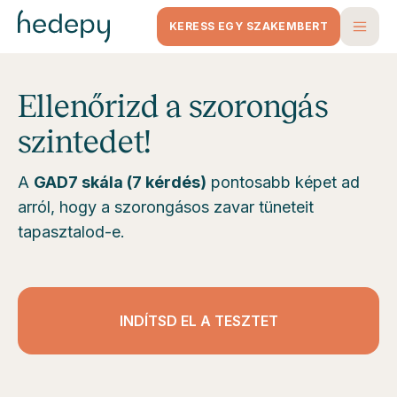
KERESS EGY SZAKEMBERT
Ellenőrizd a szorongás
szintedet!
A
GAD7 skála (7 kérdés)
pontosabb képet ad
arról, hogy a szorongásos zavar tüneteit
tapasztalod-e.
INDÍTSD EL A TESZTET