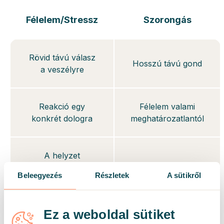
Félelem/Stressz
Szorongás
Rövid távú válasz
Hosszú távú gond
a veszélyre
Reakció egy
Félelem valami
konkrét dologra
meghatározatlantól
A helyzet
enyhülése után
Néhány
Beleegyezés
Részletek
A sütikről
idővel a
másodperctől több
félelem/stressz is
hónapig tarthat
alábbhagy
Ez a weboldal sütiket