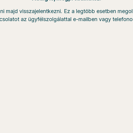
zni majd visszajelentkezni. Ez a legtöbb esetben mego
csolatot az ügyfélszolgálattal e-mailben vagy telefon