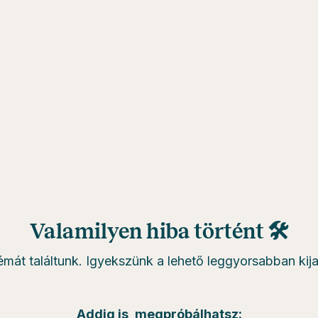
Valamilyen hiba történt 🛠
émát találtunk. Igyekszünk a lehető leggyorsabban kijav
Addig is, megpróbálhatsz: