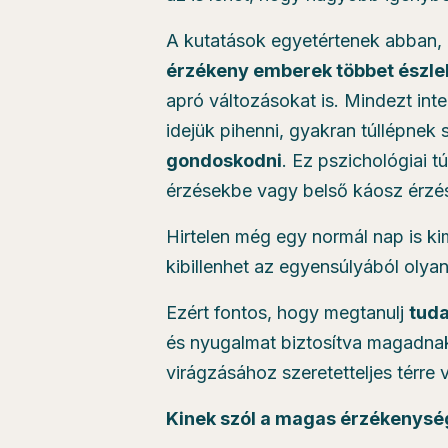
A kutatások egyetértenek abban, 
érzékeny emberek többet észle
apró változásokat is. Mindezt in
idejük pihenni, gyakran túllépne
gondoskodni
. Ez pszichológiai 
érzésekbe vagy belső káosz érzés
Hirtelen még egy normál nap is ki
kibillenhet az egyensúlyából olya
Ezért fontos, hogy megtanulj
tuda
és nyugalmat biztosítva magadna
virágzásához szeretetteljes térre
Kinek szól a magas érzékenység