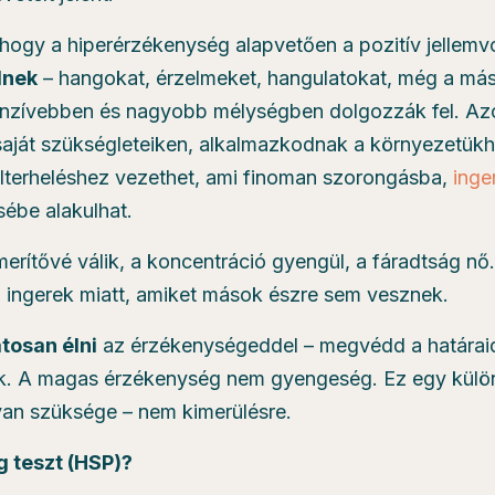
hogy a hiperérzékenység alapvetően a pozitív jellem
lnek
– hangokat, érzelmeket, hangulatokat, még a má
tenzívebben és nagyobb mélységben dolgozzák fel. Az
k saját szükségleteiken, alkalmazkodnak a környezetük
túlterheléshez vezethet, ami finoman szorongásba,
inge
ébe alakulhat.
merítővé válik, a koncentráció gyengül, a fáradtság nő
n ingerek miatt, amiket mások észre sem vesznek.
tosan élni
az érzékenységeddel – megvédd a határaid
k. A magas érzékenység nem gyengeség. Ez egy külö
 van szüksége – nem kimerülésre.
 teszt (HSP)?