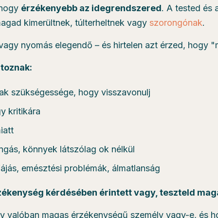
 hogy
érzékenyebb az idegrendszered
. A tested és
agad kimerültnek, túlterheltnek vagy
szorongónak
.
 vagy nyomás elegendő – és hirtelen azt érzed, hogy "
rtoznak:
ak szükségessége, hogy visszavonulj
y kritikára
iatt
gás, könnyek látszólag ok nélkül
jfájás, emésztési problémák, álmatlanság
zékenység kérdésében érintett vagy, teszteld mag
ogy valóban magas érzékenységű személy vagy-e, és h