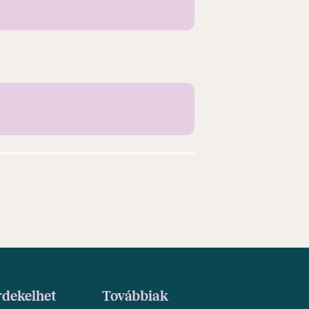
rdekelhet
Továbbiak