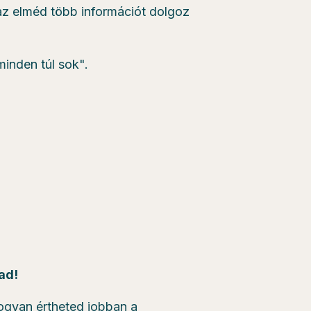
 az elméd több információt dolgoz
minden túl sok".
ad!
ogyan értheted jobban a