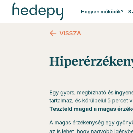
Hogyan működik?
S
VISSZA
Hiperérzéken
Egy gyors, megbízható és ingyene
tartalmaz, és körülbelül 5 percet v
Teszteld magad a magas érzék
A magas érzékenység egy gyönyör
az is lehet, hogy nagyobb igénybev