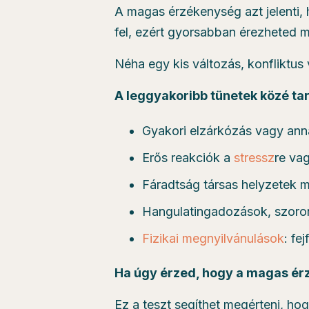
A magas érzékenység azt jelenti,
fel, ezért gyorsabban érezheted m
Néha egy kis változás, konfliktus
A leggyakoribb tünetek közé ta
Gyakori elzárkózás vagy ann
Erős reakciók a
stressz
re vag
Fáradtság társas helyzetek m
Hangulatingadozások, szoron
Fizikai megnyilvánulások
: fe
Ha úgy érzed, hogy a magas ér
Ez a teszt segíthet megérteni, h