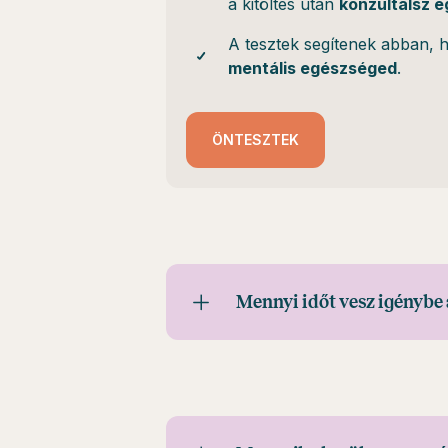
a kitöltés után
konzultálsz e
A tesztek segítenek abban,
mentális egészséged
.
ÖNTESZTEK
Mennyi időt vesz igénybe