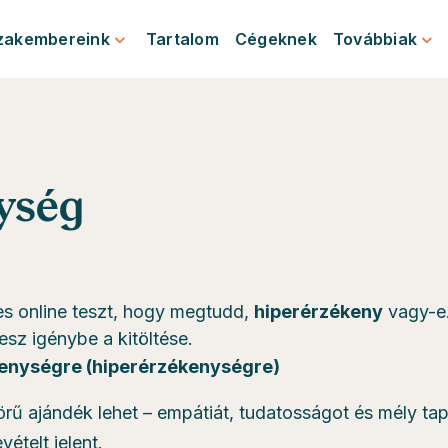
zakembereink
Tartalom
Cégeknek
Továbbiak
ység
s online teszt, hogy megtudd,
hiperérzékeny
vagy-e.
esz igénybe a kitöltése.
enységre (hiperérzékenységre)
ű ajándék lehet – empátiát, tudatosságot és mély ta
ételt jelent.