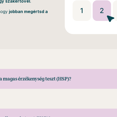
gy szakértővel
.
 hogy
jobban megértsd a
 a magas érzékenység teszt (HSP)?