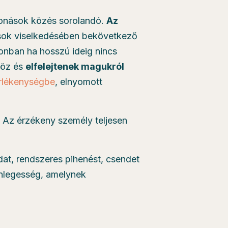
vonások közés sorolandó.
Az
sok viselkedésében bekövetkező
onban ha hosszú ideig nincs
höz és
elfelejtenek magukról
rlékenységbe
, elnyomott
. Az érzékeny személy teljesen
at, rendszeres pihenést, csendet
nlegesség, amelynek