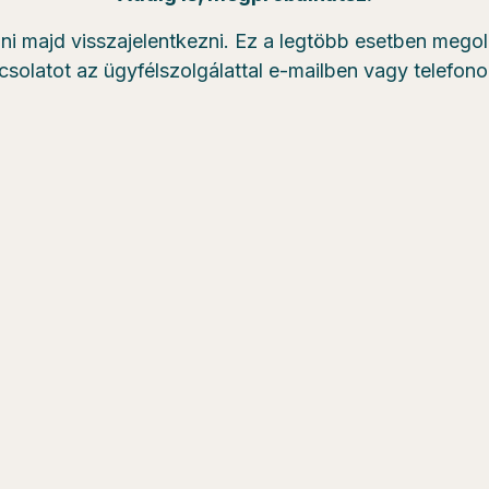
zni majd visszajelentkezni. Ez a legtöbb esetben mego
csolatot az ügyfélszolgálattal e-mailben vagy telefon