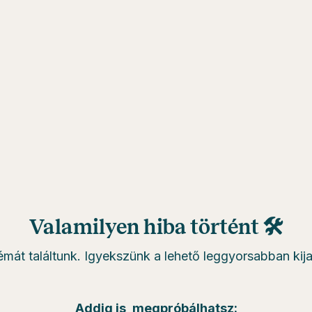
Valamilyen hiba történt 🛠
émát találtunk. Igyekszünk a lehető leggyorsabban kijav
Addig is, megpróbálhatsz: